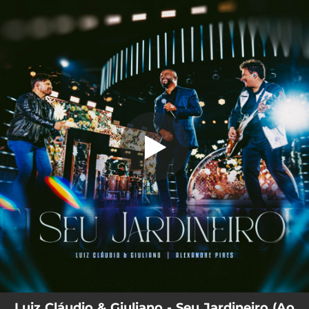
.
Seu Jardineiro (Ao Vivo)
You're all set!
03:21
Seu Jardineiro (Ao Vivo)
Luiz Cláudio & Giuliano - Seu Jardineiro (Ao