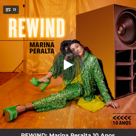
.
11
Agradece (REWIND)
You're all set!
04:36
Agradece (REWIND)
05:01
Luz / More Light (REWIND)
03:36
Ela Encanta (REWIND)
04:41
Garoa (REWIND)
04:29
Deusa do Gueto (REWIND)
03:18
Mulheres no Controle (REWIND)
03:26
Gente de Bem? (REWIND)
04:11
Mama Respect (REWIND)
04:33
Luz / More Light - Scientist Dub (REWIND)
REWIND: Marina Peralta 10 Anos