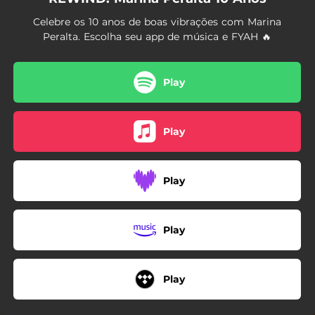
04:07
Mama Respect - Scientist Dub (REWIND)
Celebre os 10 anos de boas vibrações com Marina
03:37
Agradece - voz/violão (Faixa Bônus) (REWIND)
Peralta. Escolha seu app de música e FYAH 🔥
Play
Play
Play
Play
Play