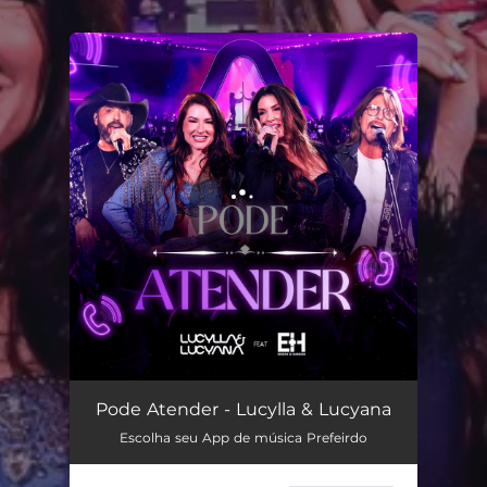
.
You're all set!
Pode Atender (Ao Vivo)
03:15
Pode Atender - Lucylla & Lucyana
Escolha seu App de música Prefeirdo