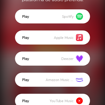
Play
Spotify
Play
Apple Music
Play
Deezer
Play
Amazon Music (Streaming)
Play
YouTube Music