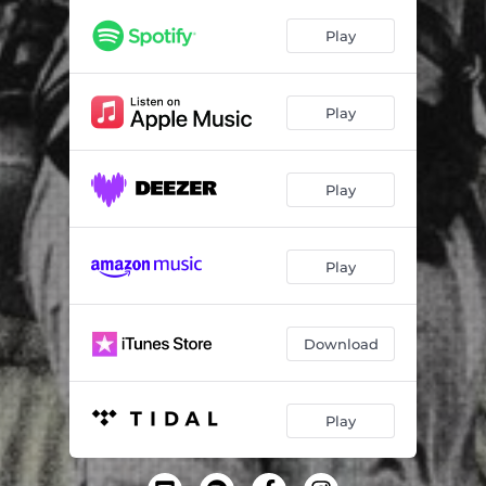
Play
Play
Play
Play
Download
Play