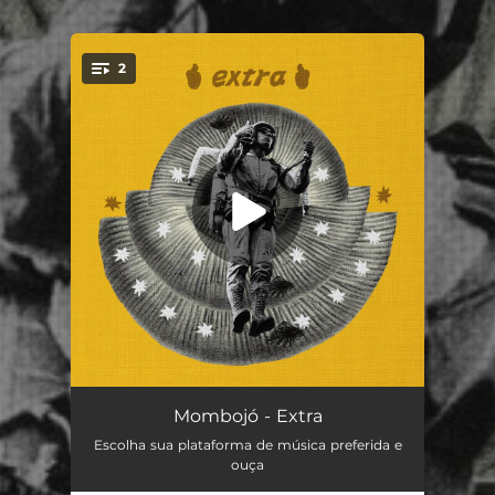
2
You're all set!
Coração Bobo
04:08
Mombojó - Extra
Escolha sua plataforma de música preferida e
Solidão
03:34
ouça