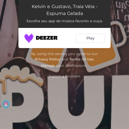
Espuma Gelada (Ao Vivo)
02:19
Kelvin e Gustavo, Traia Véia -
Espuma Gelada
Escolha seu app de música favorito e ouça.
Play
By using this service you agree to our
Privacy Policy
and
Terms Of Use
.
Manage
your permissions
Report a Problem