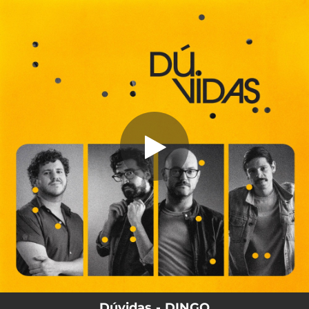
.
Dúvidas
You're all set!
03:02
Dúvidas
Dúvidas - DINGO