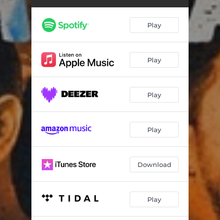
Play
Play
Play
Play
Download
Play