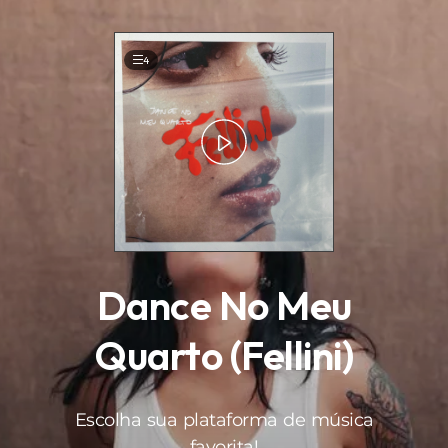
.
4
Dance No Meu
Quarto (Fellini)
Escolha sua plataforma de música
favorita!