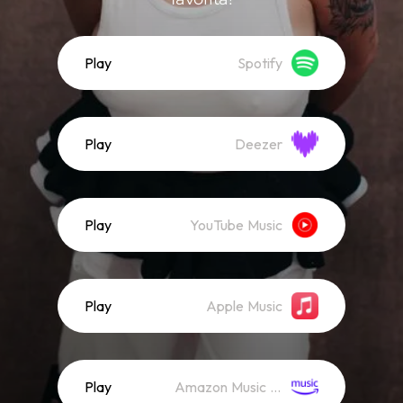
Play
Spotify
Play
Deezer
Play
YouTube Music
Play
Apple Music
Play
Amazon Music (Streaming)