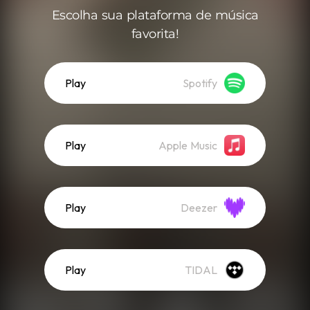
Escolha sua plataforma de música
favorita!
Play
Spotify
Play
Apple Music
Play
Deezer
Play
TIDAL